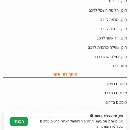
תיקון רכבים
תיקון חלונות חשמל לרכב
תיקון מראה לרכב
תיקון פנסים לרכב
תיקון רדיאטור לרכב
תיקון נעילה מרכזית לרכב
תיקון נזילת שמן ברכב
זגגות רכב
מוסך לפי אזור
מוסכים בצפון
מוסכים במרכז
מוסכים בדרום
© כל הזכויות שמורות לאתר איי מוסכים 2022 - 2026 | משרדים: נחל איילון 20ב, צור יצחק |
היי, יש אצלנו עוגיות!🍪
דוא"ל: igarage.co.il@gmail.com | טלפון: 073-3488759
אנו משתמשים בעוגיות לשיפור ותפעול האתר. פרטים נוספים
הבנתי
ב
מדיניות הפרטיות
.