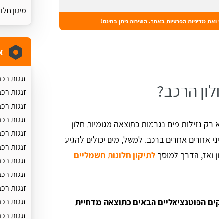
מיגון חלו
ואת
מדיניות הפרטיות
באתר. השירות ניתן בחינם!
א
זגגות רכב
לון הרכב?
זגגות רכ
זגגות רכ
זגגות רכ
א רק נזילות מים נגרמות כתוצאה מגומיות חלון
זגגות רכב
 אזורים אחרים ברכב. למשל, מים יכולים להגיע
זגגות רכב
 ואז, הדרך למוסך
לתיקון חלונות חשמליים
זגגות רכב
זגגות רכ
זגגות רכב
ים הפוטנציאליים הבאים כתוצאה מדחיית
זגגות רכב
זגגות רכב