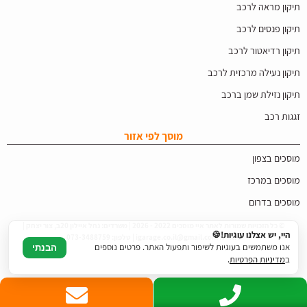
תיקון מראה לרכב
תיקון פנסים לרכב
תיקון רדיאטור לרכב
תיקון נעילה מרכזית לרכב
תיקון נזילת שמן ברכב
זגגות רכב
מוסך לפי אזור
מוסכים בצפון
מוסכים במרכז
מוסכים בדרום
© כל הזכויות שמורות לאתר איי מוסכים 2022 - 2026 | משרדים: נחל איילון 20ב, צור יצחק |
היי, יש אצלנו עוגיות!🍪
דוא"ל: igarage.co.il@gmail.com | טלפון: 073-3488759
אנו משתמשים בעוגיות לשיפור ותפעול האתר. פרטים נוספים
הבנתי
ב
מדיניות הפרטיות
.