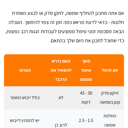
אם אתה מתכנן להחליף שמשה, לתקן סדק או לבצע השחרת
חלונות - כדאי לדעת מראש כמה זמן זה צפוי להימשך. הטבלה
הבאה מסכמת זמני טיפול ממוצעים לעבודות זגגות רכב נפוצות,
כדי שתוכל לתכנן את היום שלך בהתאם.
משך
האם נדרש
סוג טיפול
טיפול
להשאיר את
הערות
ממוצע
הרכב?
תיקון סדק
30 - 45
לא
כולל ייבוש החומר
קטן בשמשה
דקות
החלפת
1.5 - 2.5
יש להמתין לייבוש
שמשה
לרוב כן