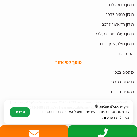
תיקון מראה לרכב
תיקון פנסים לרכב
תיקון רדיאטור לרכב
תיקון נעילה מרכזית לרכב
תיקון נזילת שמן ברכב
זגגות רכב
מוסך לפי אזור
מוסכים בצפון
מוסכים במרכז
מוסכים בדרום
© כל הזכויות שמורות לאתר איי מוסכים 2022 - 2026 | משרדים: נחל איילון 20ב, צור יצחק |
היי, יש אצלנו עוגיות!🍪
דוא"ל: igarage.co.il@gmail.com | טלפון: 073-3488759
אנו משתמשים בעוגיות לשיפור ותפעול האתר. פרטים נוספים
הבנתי
ב
מדיניות הפרטיות
.