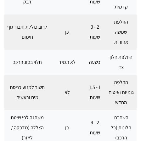
שעות
דבק
קדמית
החלפת
2 - 3
לרוב כוללת חיבור גוף
שמשה
כן
שעות
חימום
אחורית
החלפת חלון
כשעה
לא תמיד
תלוי בסוג הרכב
צד
החלפת
1 - 1.5
חשוב למנוע כניסת
גומיות ואיטום
לא
שעות
מים ורעשים
מחדש
השחרת
משתנה לפי שיטת
2 - 4
חלונות (כל
כן
הצללה (מדבקה /
שעות
הרכב)
לייזר)