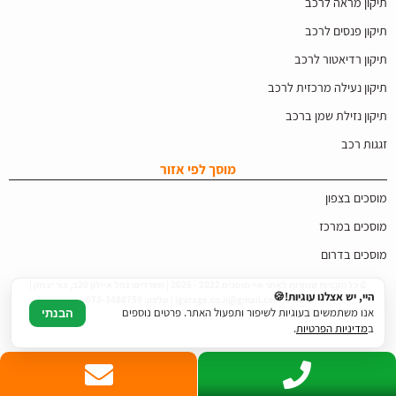
תיקון מראה לרכב
תיקון פנסים לרכב
תיקון רדיאטור לרכב
תיקון נעילה מרכזית לרכב
תיקון נזילת שמן ברכב
זגגות רכב
מוסך לפי אזור
מוסכים בצפון
מוסכים במרכז
מוסכים בדרום
© כל הזכויות שמורות לאתר איי מוסכים 2022 - 2026 | משרדים: נחל איילון 20ב, צור יצחק |
היי, יש אצלנו עוגיות!🍪
דוא"ל: igarage.co.il@gmail.com | טלפון: 073-3488759
אנו משתמשים בעוגיות לשיפור ותפעול האתר. פרטים נוספים
הבנתי
ב
מדיניות הפרטיות
.