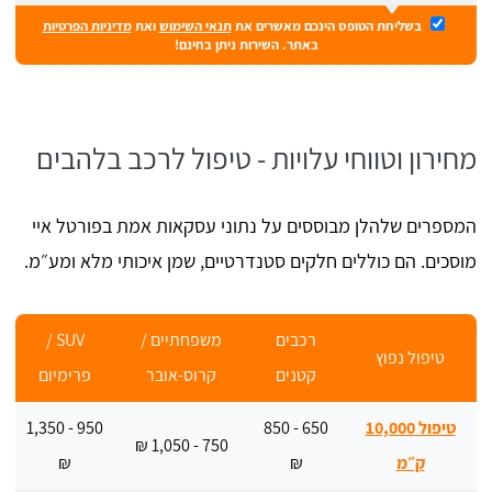
בשליחת הטופס הינכם מאשרים את
תנאי השימוש
ואת
מדיניות הפרטיות
באתר. השירות ניתן בחינם!
מחירון וטווחי עלויות - טיפול לרכב בלהבים
המספרים שלהלן מבוססים על נתוני עסקאות אמת בפורטל איי
מוסכים. הם כוללים חלקים סטנדרטיים, שמן איכותי מלא ומע״מ.
רכבים
משפחתיים /
SUV /
טיפול נפוץ
קטנים
קרוס-אובר
פרימיום
טיפול 10,000
650 - 850
950 - 1,350
750 - 1,050 ₪
ק״מ
₪
₪