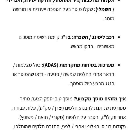
/ חשמלי):
שקלו מוסך בעל הסמכה ייעודית או מורשה
מותג.
רכב ליסינג / השכרה: ב
ד"כ קיימת רשימת מוסכים
מאושרים - בדקו מראש.
מערכות בטיחות מתקדמות (ADAS):
כיול מצלמות /
רדאר אחרי החלפת שמשה / פגיעה - ודאו שהמוסך או
הזגג מבצע כיול מוסמך.
איך מזהים מוסך מקצועי?
מוסך טוב יספק הצעת מחיר
מפורטת שניתנת להבנה: חלפים (יצרן / מק"ט), עלות עבודה,
אחריות, לו"ז, והסבר על חלופות (מקורי / תואם / משופץ).
נקודות בונוס: תצלומי אחרי / לפני, החזרת חלקים שהוחלפו,