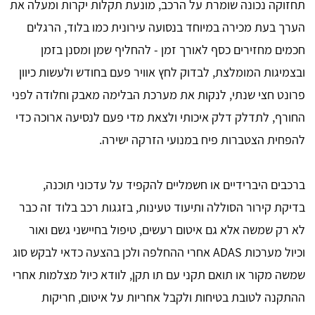
תחזוקה נכונה שומרת על הרכב, מונעת תקלות יקרות ומעלה את
הערך בעת מכירה במיוחד בנסועה עירונית כמו בלוד, הרגלים
חכמים מחזירים כסף לאורך זמן - להחליף שמן ומסנן בזמן
ובצמיגות המומלצת, לבדוק לחץ אוויר פעם בחודש ולעשות כיוון
פרונט חצי שנתי, לנקות את מערכת הבלימה מאבק וחלודה לפני
החורף, לתדלק דלק איכותי ולצאת מדי פעם לנסיעה ארוכה כדי
להפחית הצטברות פיח במנועי הזרקה ישירה.
ברכבים היברידיים או חשמליים להקפיד על עדכוני תוכנה,
בדיקת קירור הסוללה ותיעוד טעינות, בזגגות רכב בלוד זה כבר
לא רק שמשה אלא גם איטום רעשים, טיפול בחיישני גשם ואור
וכיול מערכות ADAS אחרי ההחלפה ולכן בהצעה כדאי לבקש סוג
שמשה מקור או תואם תקני עם תו תקן, לוודא כיול מצלמות אחרי
ההתקנה לטובת בטיחות ולקבל אחריות על איטום, חריקות