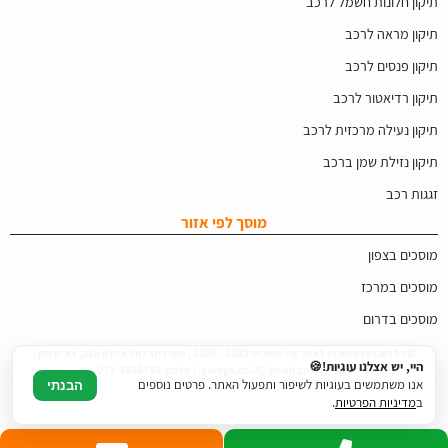
תיקון חלונות חשמל לרכב
תיקון מראה לרכב
תיקון פנסים לרכב
תיקון רדיאטור לרכב
תיקון נעילה מרכזית לרכב
תיקון נזילת שמן ברכב
זגגות רכב
מוסך לפי אזור
מוסכים בצפון
מוסכים במרכז
מוסכים בדרום
© כל הזכויות שמורות לאתר איי מוסכים 2022 - 2026 | משרדים: נחל איילון 20ב, צור יצחק |
היי, יש אצלנו עוגיות!🍪
דוא"ל: igarage.co.il@gmail.com | טלפון: 073-3488759
אנו משתמשים בעוגיות לשיפור ותפעול האתר. פרטים נוספים
הבנתי
ב
מדיניות הפרטיות
.