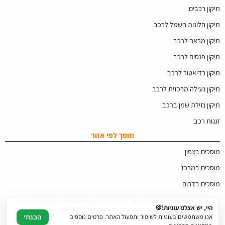
תיקון רכבים
תיקון חלונות חשמל לרכב
תיקון מראה לרכב
תיקון פנסים לרכב
תיקון רדיאטור לרכב
תיקון נעילה מרכזית לרכב
תיקון נזילת שמן ברכב
זגגות רכב
מוסך לפי אזור
מוסכים בצפון
מוסכים במרכז
מוסכים בדרום
© כל הזכויות שמורות לאתר איי מוסכים 2022 - 2026 | משרדים: נחל איילון 20ב, צור יצחק |
היי, יש אצלנו עוגיות!🍪
דוא"ל: igarage.co.il@gmail.com | טלפון: 073-3488759
אנו משתמשים בעוגיות לשיפור ותפעול האתר. פרטים נוספים
הבנתי