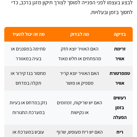
לבצע בעצמו לפני הפנייה למוסך לצורך תיקון מזגן ברכב, כדי
לחסוך בזמן ובעלויות.
בדיקה
מה לבדוק
מה זה יכול להעיד
זרימת
האם האוויר יוצא חזק
סתימה במסננים או
אוויר
מהפתחים או חלש מאוד
בעיה במאוורר
טמפרטורת
האם האוויר יוצא קריר
מחסור בגז קירור או
אוויר
מספיק או פושר
תקלה במדחס
רעשים
האם יש שריקות, זמזומים
נזק במדחס או בעיות
בזמן
או נקישות
במערכת החגורות
הפעלה
ריח
האם יש ריח מעופש, שרוף
עובש במערכת או