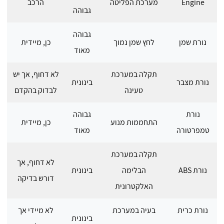
Engine
מערכת הפליטה
הרכב
גבוהה
גבוהה
נורת שמן
לחץ שמן נמוך
כן, מיידית
מאוד
תקלה במערכת
לא דחוף, אך יש
נורת מצבר
בינונית
טעינה
לבדוק בהקדם
נורת
גבוהה
התחממות מנוע
כן, מיידית
טמפרטורה
מאוד
תקלה במערכת
לא דחוף, אך
נורת ABS
הבלימה
בינונית
דורש בדיקה
האלקטרונית
נורת כרית
בעיה במערכת
לא מיידי אך
בינונית