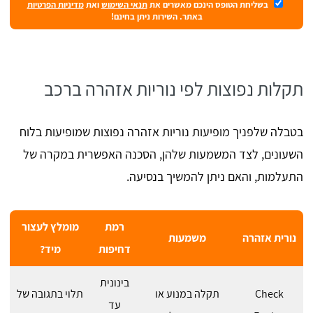
בשליחת הטופס הינכם מאשרים את
תנאי השימוש
ואת
מדיניות הפרטיות
באתר. השירות ניתן בחינם!
תקלות נפוצות לפי נוריות אזהרה ברכב
בטבלה שלפניך מופיעות נוריות אזהרה נפוצות שמופיעות בלוח
השעונים, לצד המשמעות שלהן, הסכנה האפשרית במקרה של
התעלמות, והאם ניתן להמשיך בנסיעה.
רמת
מומלץ לעצור
נורית אזהרה
משמעות
דחיפות
מיד?
בינונית
Check
תקלה במנוע או
תלוי בתגובה של
עד