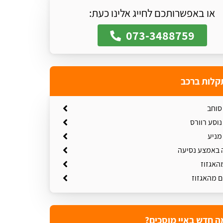
או באפשרותכם לחייג אלינו כעת:
073-3488759
קלות ברכב
סוחב
וסע רוורס
מניע
 באמצע נסיעה
האגזוז
ם מהאגזוז
ה חדש באיי מוסכים?